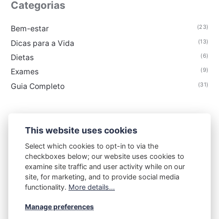
Categorias
(23)
Bem-estar
(13)
Dicas para a Vida
(6)
Dietas
(9)
Exames
(31)
Guia Completo
This website uses cookies
FLORAIS & CIA
Select which cookies to opt-in to via the
checkboxes below; our website uses cookies to
Contato
Termos de uso
Política de privacidade
examine site traffic and user activity while on our
Sobre
site, for marketing, and to provide social media
functionality.
More details...
Manage preferences