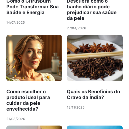
Como o CitrusBurn
Descubra como o
Pode Transformar Sua
banho diário pode
Saúde e Energia
prejudicar sua saúde
da pele
14/07/2026
27/04/2026
Como escolher o
Quais os Benefícios do
produto ideal para
Cravo da Índia?
cuidar da pele
13/11/2025
envelhecida?
21/03/2026